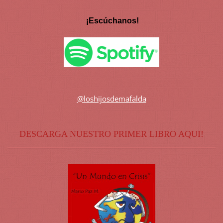
¡Escúchanos!
@loshijosdemafalda
DESCARGA NUESTRO PRIMER LIBRO AQUI!