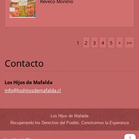
Reveco Moreno
1
2
3
4
5
>
>>
Contacto
Los Hijos de Mafalda
info@los
hijosdem
afalda.c
l
Los Hijos de Mafalda
Recuperando los Derechos del Pueblo, Construimos la Esperanza