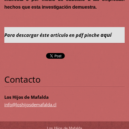
hechos que esta investigación demuestra.
aquí
Para descargar éste artículo en pdf
pinche
Contacto
Los Hijos de Mafalda
info@los
hijosdem
afalda.c
l
Los Hijos de Mafalda