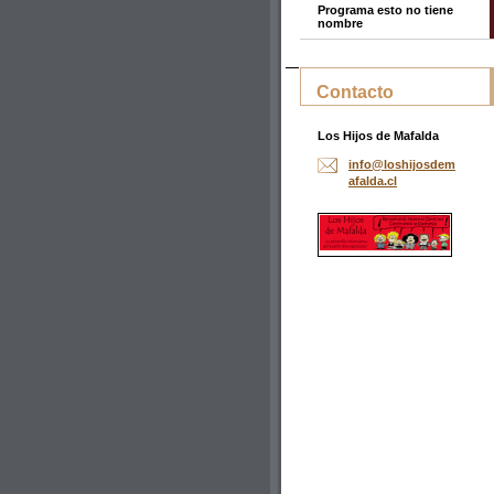
Programa esto no tiene
nombre
Contacto
Los Hijos de Mafalda
info@los
hijosdem
afalda.c
l