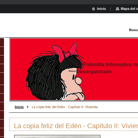
Inicio
Mapa del s
Busc
La Palomilla Informativa d
Desorganizado
Inicio
La copia feliz del Edén - Capítulo II: Vivienda
La copia feliz del Edén - Capítulo II: Vivi