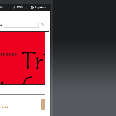
itio
RSS
Imprimir
ar:
el Pueblo
enda