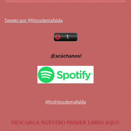
Tweets por @hijosdemafalda
¡Escúchanos!
@loshijosdemafalda
DESCARGA NUESTRO PRIMER LIBRO AQUI!