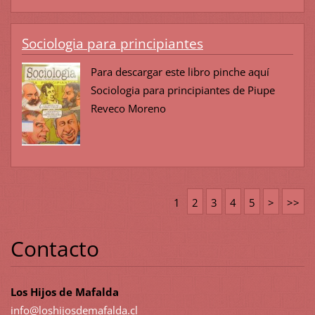
Sociologia para principiantes
Para descargar este libro pinche aquí
Sociologia para principiantes de Piupe
Reveco Moreno
1
2
3
4
5
>
>>
Contacto
Los Hijos de Mafalda
info@los
hijosdem
afalda.c
l