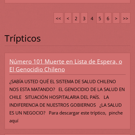
<<
<
2
3
4
5
6
>
>>
Trípticos
Número 101 Muerte en Lista de Espera, o
El Genocidio Chileno
¿SABÍA USTED QUÉ EL SISTEMA DE SALUD CHILENO
NOS ESTA MATANDO? EL GENOCIDIO DE LA SALUD EN
CHILE SITUACIÓN HOSPITALARIA DEL PAÍS. LA
INDIFERENCIA DE NUESTROS GOBIERNOS ¿LA SALUD
ES UN NEGOCIO? Para descargar este tríptico, pinche
aquí