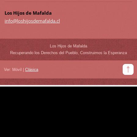
Los Hijos de Mafalda
info@los
hijosdem
afalda.c
l
Los Hijos de Mafalda
Recuperando los Derechos del Pueblo, Construimos la Esperanza
Ver:
Móvil
|
Clásica