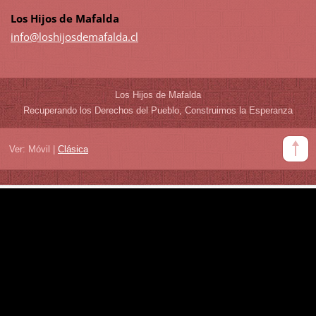
Los Hijos de Mafalda
info@los
hijosdem
afalda.c
l
Los Hijos de Mafalda
Recuperando los Derechos del Pueblo, Construimos la Esperanza
Ver:
Móvil
|
Clásica