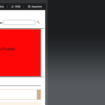
itio
RSS
Imprimir
ar:
el Pueblo