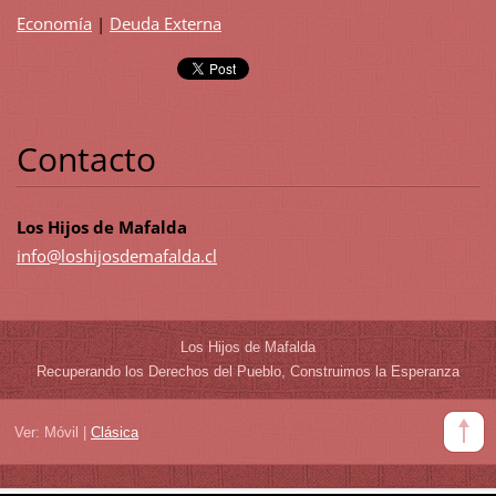
Economía
|
Deuda Externa
Contacto
Los Hijos de Mafalda
info@los
hijosdem
afalda.c
l
Los Hijos de Mafalda
Recuperando los Derechos del Pueblo, Construimos la Esperanza
Ver:
Móvil
|
Clásica