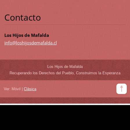
Contacto
Los Hijos de Mafalda
info@los
hijosdem
afalda.c
l
Los Hijos de Mafalda
Recuperando los Derechos del Pueblo, Construimos la Esperanza
Ver:
Móvil
|
Clásica