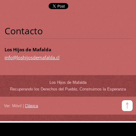
Contacto
Los Hijos de Mafalda
info@los
hijosdem
afalda.c
l
Los Hijos de Mafalda
Recuperando los Derechos del Pueblo, Construimos la Esperanza
Ver:
Móvil
|
Clásica