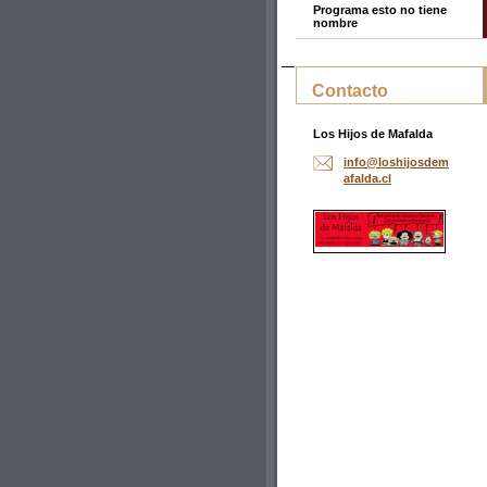
Programa esto no tiene
nombre
Contacto
Los Hijos de Mafalda
info@los
hijosdem
afalda.c
l