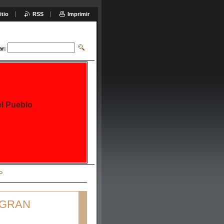
itio
RSS
Imprimir
ar:
el Pueblo
P
 GRAN