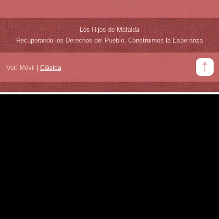
Los Hijos de Mafalda
Recuperando los Derechos del Pueblo, Construimos la Esperanza
Ver:
Móvil
|
Clásica