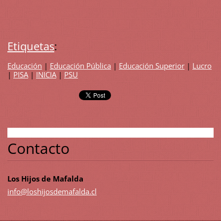
Etiquetas
:
Educación
|
Educación Pública
|
Educación Superior
|
Lucro
|
PISA
|
INICIA
|
PSU
Contacto
Los Hijos de Mafalda
info@los
hijosdem
afalda.c
l