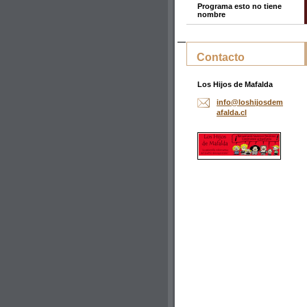
Programa esto no tiene
nombre
Contacto
Los Hijos de Mafalda
info@los
hijosdem
afalda.c
l