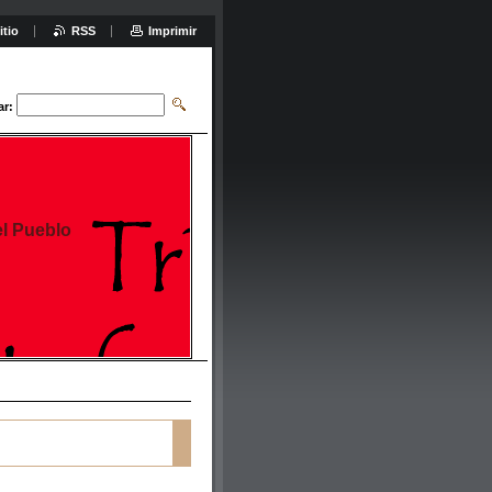
itio
RSS
Imprimir
ar:
el Pueblo