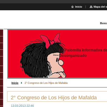
Inicio
Mapa del s
Busc
La Palomilla Informativa d
Desorganizado
Inicio
2° Congreso de Los Hijos de Mafalda
2° Congreso de Los Hijos de Mafalda
13.03.2013 22:46