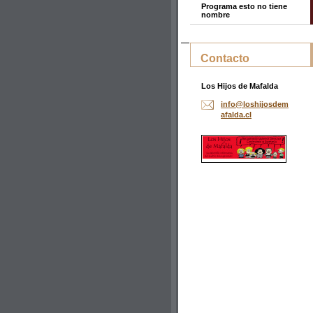
Programa esto no tiene
nombre
Contacto
Los Hijos de Mafalda
info@los
hijosdem
afalda.c
l