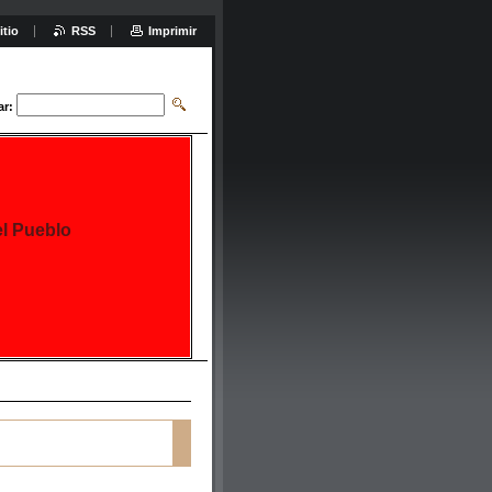
itio
RSS
Imprimir
ar:
el Pueblo