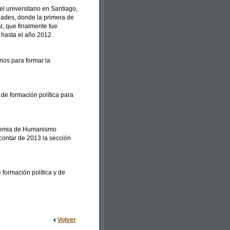
l universitario en Santiago,
dades, donde la primera de
l, que finalmente fue
 hasta el año 2012.
nos para formar la
de formación política para
cademia de Humanismo
 contar de 2013 la sección
e formación política y de
Volver