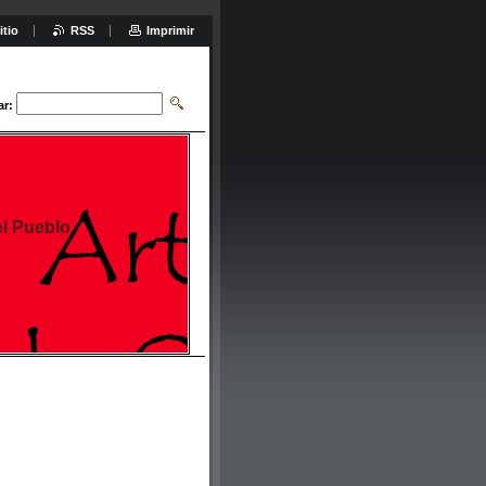
itio
RSS
Imprimir
ar:
el Pueblo