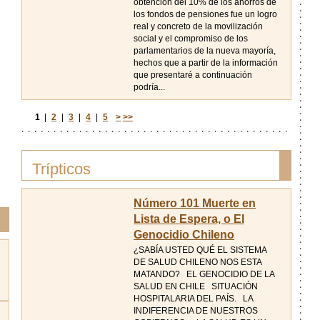
obtención del 10% de los ahorros de
los fondos de pensiones fue un logro
real y concreto de la movilización
social y el compromiso de los
parlamentarios de la nueva mayoría,
hechos que a partir de la información
que presentaré a continuación
podría...
1
|
2
|
3
|
4
|
5
>
>>
Trípticos
Número 101 Muerte en
Lista de Espera, o El
Genocidio Chileno
¿SABÍA USTED QUÉ EL SISTEMA
DE SALUD CHILENO NOS ESTA
MATANDO? EL GENOCIDIO DE LA
SALUD EN CHILE SITUACIÓN
HOSPITALARIA DEL PAÍS. LA
INDIFERENCIA DE NUESTROS