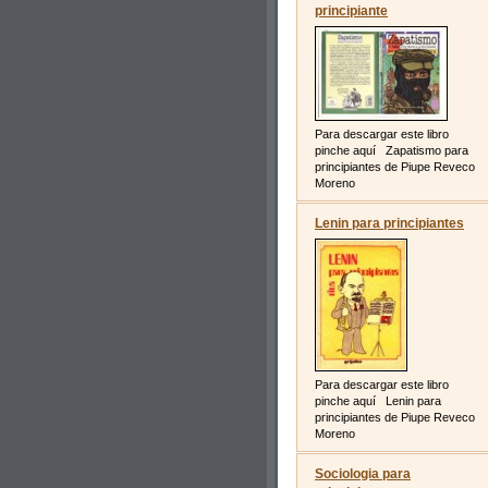
principiante
Para descargar este libro
pinche aquí Zapatismo para
principiantes de Piupe Reveco
Moreno
Lenin para principiantes
Para descargar este libro
pinche aquí Lenin para
principiantes de Piupe Reveco
Moreno
Sociologia para