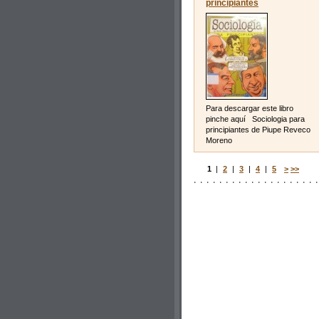
principiantes
Para descargar este libro
pinche aquí Sociologia para
principiantes de Piupe Reveco
Moreno
1
|
2
|
3
|
4
|
5
>
>>