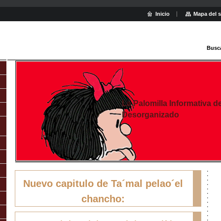
Inicio
Mapa del s
Busc
La Palomilla Informativa d
Desorganizado
Nuevo capitulo de Ta´mal pelao´el
chancho: