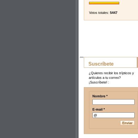
Votos totales:
5447
Suscríbete
¿Quieres recibir los trípticos y
artículos a tu correo?
¡Suscríbete! :
Nombre *
E-mail *