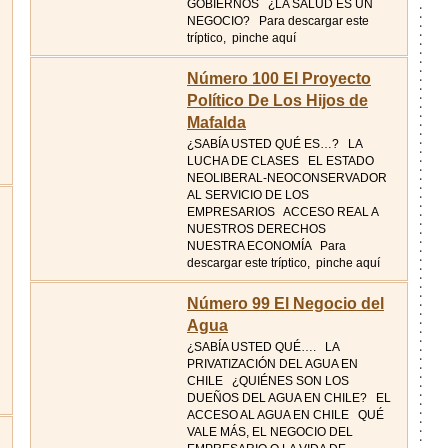
GOBIERNOS ¿LA SALUD ES UN
NEGOCIO? Para descargar este
tríptico, pinche aquí
Número 100 El Proyecto
Político De Los Hijos de
Mafalda
¿SABÍA USTED QUÉ ES…? LA
LUCHA DE CLASES EL ESTADO
NEOLIBERAL-NEOCONSERVADOR
AL SERVICIO DE LOS
EMPRESARIOS ACCESO REAL A
NUESTROS DERECHOS
NUESTRA ECONOMÍA Para
descargar este tríptico, pinche aquí
Número 99 El Negocio del
Agua
¿SABÍA USTED QUÉ…. LA
PRIVATIZACIÓN DEL AGUA EN
CHILE ¿QUIÉNES SON LOS
DUEÑOS DEL AGUA EN CHILE? EL
ACCESO AL AGUA EN CHILE QUÉ
VALE MÁS, EL NEGOCIO DEL