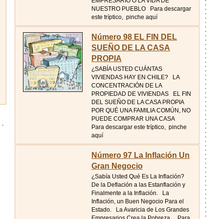
EMPRESARIO O LA VIDA DE
NUESTRO PUEBLO Para descargar
este tríptico, pinche aquí
Número 98 EL FIN DEL
SUEÑO DE LA CASA
PROPIA
¿SABÍA USTED CUÁNTAS
VIVIENDAS HAY EN CHILE? LA
CONCENTRACIÓN DE LA
PROPIEDAD DE VIVIENDAS EL FIN
DEL SUEÑO DE LA CASA PROPIA
POR QUÉ UNA FAMILIA COMÚN, NO
PUEDE COMPRAR UNA CASA
Para descargar este tríptico, pinche
aquí
Número 97 La Inflación Un
Gran Negocio
¿Sabía Usted Qué Es La Inflación?
De la Deflación a las Estanflación y
Finalmente a la Inflación. La
Inflación, un Buen Negocio Para el
Estado. La Avaricia de Los Grandes
Empresarios Crea la Pobreza Para