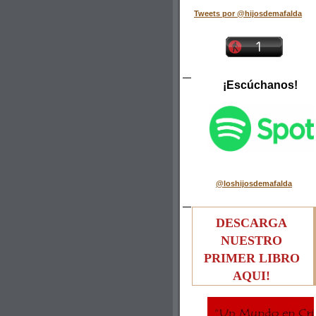
Tweets por @hijosdemafalda
¡Escúchanos!
@loshijosdemafalda
DESCARGA
NUESTRO
PRIMER LIBRO
AQUI!